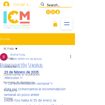
Iniciar sesión
Entrada
All Posts
Shahaf Tzaig
All Posts
26 abr 2025
2 min de lectura
Recomendación Semanal
Educación
23 de febrero de 2025
Comenzando la reubicación
Miércoles
 ✨
Permisos de Residencia
✨ 
La recomendación semanal
 ✨
¡Esta vez comenzamos la recomendación 
Transporte
semanal un poco antes!
Trabajo
Desde hoy hasta el 25 de enero, se 