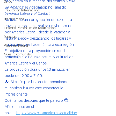
proyectará en la fachada del edificio 
“Casa 
Salud
de América”
 el videomapping llamado 
Tributación Internacional
"América Latina y el Caribe"
.
Bienes Raíces
Se trata de una proyección de luz que, a 
través de imágenes, realiza un viaje visual 
Historias Personales de Reubicación
por América Latina –desde la Patagonia 
Mascotas
hasta México– destacando los lugares y 
tradiciones que hacen única a esta región.
Viajes en Madrid
El objetivo de la proyección es rendir 
Nuestra comunidad
homenaje a la riqueza natural y cultural de 
América Latina y el Caribe.
La proyección dura unos 10 minutos, en 
bucle de 19:00 a 21:00.
🌟 ¡Si estás por la zona, te recomiendo 
muchísimo ir a ver este espectáculo 
impresionante!
Cuéntanos después qué te pareció 😉.
Más detalles en el 
enlace:
https://www.casamerica.es/actualidad