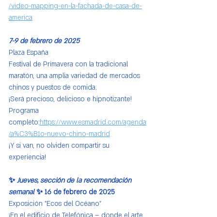
/video-mapping-en-la-fachada-de-casa-de-
america
7-9 de febrero de 2025
Plaza España
Festival de Primavera con la tradicional 
maratón, una amplia variedad de mercados 
chinos y puestos de comida.
¡Será precioso, delicioso e hipnotizante!
Programa 
completo:
https://www.esmadrid.com/agenda
/a%C3%B1o-nuevo-chino-madrid
¡Y si van, no olviden compartir su 
experiencia!
✨ 
Jueves, sección de la recomendación 
semanal
 ✨ 16 de febrero de 2025
Exposición "Ecos del Océano"
¡En el edificio de Telefónica – donde el arte 