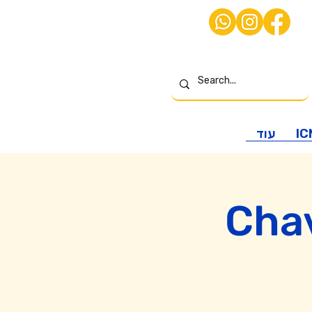
עוד
IC
Chav