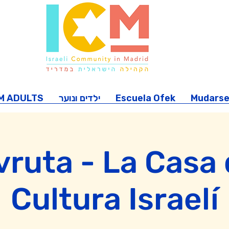
M ADULTS
ילדים ונוער
Escuela Ofek
Mudarse
ruta - La Casa 
Cultura Israelí