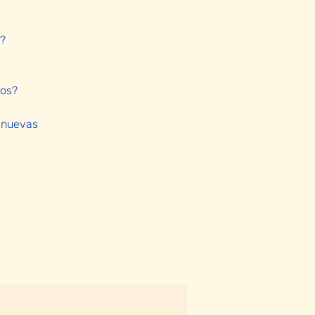
?
tos?
 nuevas