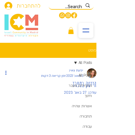
להתחברות
פוסט
All Posts
יפעת צאיג
All Posts
5 באוג׳ 2023
זמן קריאה 3 דקות
הייטק בספרד
מתחילים מעבר
עודכן:
27 באוג׳ 2023
חינוך
אשרות שהיה
תחבורה
עבודה