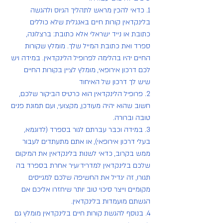
1. כדאי להכין מראש לתהליך הגיוס ולהגשה 
בלינקדאין קורות חיים באנגלית שלא כוללים 
כתובת או נייד ישראלי אלא כתובת: ברצלונה, 
ספרד ואת כתובת המייל שלך. מומלץ שקורות 
החיים יהיו בהלימה לפרופיל הלינקדאין. במידה ויש 
לכם דרכון אירופאי, מומלץ לציין בקורות החיים 
שיש לך דרכון של האיחוד
2. פרופיל הלינקדאין הוא כרטיס הביקור שלכם, 
חשוב שהוא יהיה מעודכן, מקצועי, ועם תמונת פנים 
טובה וברורה.
3. במידה וכבר עברתם לגור בספרד (לדוגמא, 
בעלי דרכון אירופאי), או אתם מתעתדים לעבור 
ממש בקרוב, כדאי לשנות בלינקדאין את המיקום 
שלכם בלינקדאין למדריד/עיר אחרת בספרד בה 
תגורו, זה יגדיל את החשיפה שלכם למגייסים 
מקומיים וייצר סיכוי טוב יותר שיחזרו אליכם אם 
הגשתם מועמדות בלינקדאין.
4. בנוסף להגשת קורות חיים בלינקדאין מומלץ גם 