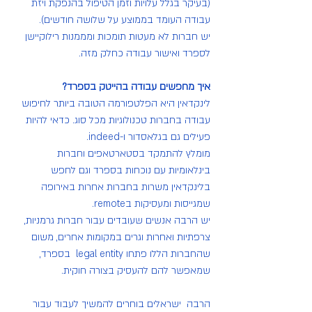
(בעיקר בגלל עלויות וזמן הטיפול בהנפקת ויזת 
עבודה העומד בממוצע על שלושה חודשים).
יש חברות לא מעטות תומכות ומממנות רילוקיישן 
לספרד ואישור עבודה כחלק מזה.
איך מחפשים עבודה בהייטק בספרד?
לינקדאין היא הפלטפורמה הטובה ביותר לחיפוש 
עבודה בחברות טכנולוגיות מכל סוג. כדאי להיות 
פעילים גם בגלאסדור ו-indeed. 
מומלץ להתמקד בסטארטאפים וחברות 
בינלאומיות עם נוכחות בספרד וגם לחפש 
בלינקדאין משרות בחברות אחרות באירופה 
שמגייסות ומעסיקות בremote. 
יש הרבה אנשים שעובדים עבור חברות גרמניות, 
צרפתיות ואחרות וגרים במקומות אחרים, משום 
שהחברות הללו פתחו legal entity  בספרד, 
שמאפשר להם להעסיק בצורה חוקית. 
הרבה  ישראלים בוחרים להמשיך לעבוד עבור 