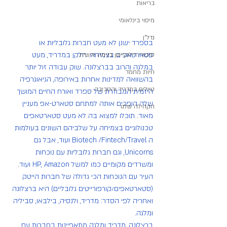
בריאות
מיסוי בינלאומי
נדל"ן
בספרד ישנן לא מעט חברות גלובליות או 
סטארטאפים בצמיחה. חלקן במדריד, מעט 
סיפורי רילוקיישן בנימה אישית
במלגה והרוב בברצלונה. שוק עבודה זול יותר 
חיות מחמד
בהשוואה למדינות אחרות באירופה, הגיאוגרפיה 
טיולים במדריד והסביבה
היזמית המבוזרת של ספרד ואורח החיים המושך 
שלה הופכים אותה למתחם סטארט-אפ מעניין 
הקהילה שלנו
מאוד. תוכלו למצוא בה לא מעט סטארטאפים 
טכנולוגיים בצמיחה על שלביהם השונים בעולמות 
ה Biotech /Fintech/Travel ועוד, אבל גם 
Unicorns, וגם חברות גלובליות עם נוכחות 
ומשרדים מקומיים כמו למשל HP, Amazon ועוד.
העיר עם הנוכחות הכי גדולה של חברות הייטק 
(סטארטאפים/קורפורייטים גלובליים) היא ברצלונה 
ואחריה לפי הסדר: מדריד, ולנסיה, בילבאו, סביליה 
ומלגה. 
ברצלונה, מדריד ומלגה מתאפיינות בחברות עם 