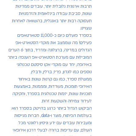
תרבות ארגונית גלובלית יותר, עובדים ממדינות 
שונות, סביבת עבודה בינלאומית והזדמנויות 
תעסוקה רבות יותר באנגלית, בהשוואה לאחרות 
שצויינו.
בספרד פועלים כיום כ-11,000 סטארטאפים 
פעילים! מה שממצב את מוקדי הסטארט-אפ 
הגדולים במדינה, ברצלונה ומדריד, בתוך 6 הערים 
המובילות עם מערכת הסטארט-אפ הענפה ביותר 
באירופה, יחד עם מוקדי אקו סיסטם טכנולוגי 
נוספים כמו לונדון, פריז, ברלין, ודבלין.
ממשלת ספרד, כמו גם קרנות שונות באיחוד 
האירופי תומכות, מעודדות, ומממנות, באמצעות 
תוכניות שונות, יזמות טכנולוגית בספרד, וחקיקה 
לעידוד צמיחה והשקעות זרות.
הביקוש הגדול ביותר כרגע בהייטק בספרד הוא 
בעולמות הפיתוח, מוצר ו-data, חברות מגייסות 
ומעבירות עובדים עם ידע וניסיון רלוונטי מכל 
העולם, עם עדיפות ברורה לבעלי דרכון אירופאי 