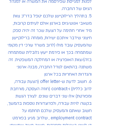
לפנות למגייסת שפירסמה את המשרה או למנהל 
הגיוס של החברה.
5. בתהליך הרילוקיישן שלכם יטפל בדר״כ צוות 
משאבי אנוש/גיוס בארגון אולם לעיתים קרובות, 
מיד אחרי חתימה על הצעת שכר זה יהיה ספק 
חיצוני שידבר איתכם ישירות, מומחה ברילוקיישן 
שהמעסיק עובד מולו (לרוב משרד עורכי דין מקומי 
שמתמחה בכך או פירמת ייעוץ גלובלית שמתמחה 
בזה)/צוות האופרציה או המחלקה המשפטית. זה 
משתנה בהתאם לגודל החברה, מבנה ארגוני 
והגדרות האחריות בכל ארגון
6. חשוב לדעת ש-offer letter (הצעת עבודה, 
לרוב כללית) ו-contract (חוזה העסקה, מורחבת 
ומפורטת) אלו שני דברים שונים. לצורך הגשת 
בקשה לויזת עבודה, ולפרוצדורות נוספות בהמשך, 
חשוב שאתם והמעסיק שלכם תחתמו על 
employment contract , שלרוב מגיע בפורמט 
דו-לשוני באנגלית וספרדית. חשוב מאוד שתשימו 
לב שכל מה שסוכם בהצעת העבודה הראשונית 