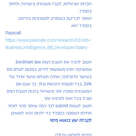
חברות ישראליות, לקבל משכורת בישראל, ולחיות 
בספרד.
האתר לבדיקת בנצ׳מרק למשכורות בהייטק 
בספרד הוא 
Payscall: 
https://www.payscale.com/research/ES/Job=
Business_Intelligence_(BI)_Developer/Salary
חשוב להכיר את הטבת המס beckham law 
שמעניקה יתרון משמעותי לזרים, במקום לשלם מס 
בשיעור פרוגרסיבי, את/ה תשלמו שיעור אחיד של 
24%, בכל תקופת הזכאות שלך. כך שגם אם 
המשכורת נמוכה יותר מישראל בזכות הטבת המס 
תוכלו בכל זאת להרוויח יותר.
חשוב לעשות submit לכך כמה שיותר מהר לאחר 
תחילת העסקה בספרד כדי להיות זכאי לתנאים. 
לקבלת יעוץ בנושא מיסוי
טיפים לחיפוש עבודה: