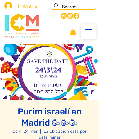
Iniciar sesión
Purim israelí en
Madrid 🥳🥳🥳
dom, 24 mar
  |  
La ubicación está por
determinar