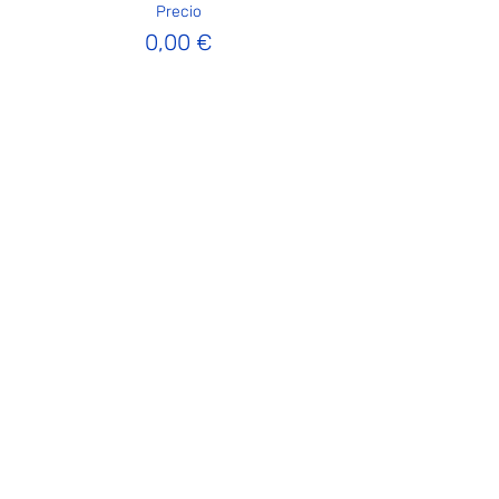
Precio
0,00 €
Compartir este evento
ICM - Comunidad Israelí de Madrid
¡Únete a nosotros!
info@icmadrid.org
Para apoyar a la