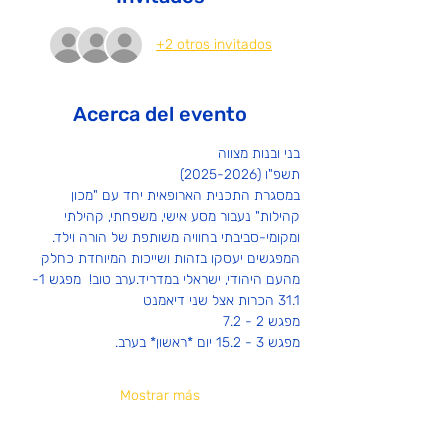
+2 otros invitados
Acerca del evento
בני ובנות מצווה
תשפ"ו (2025-2026)
במסגרת התכנית הארופאית יחד עם "מכון 
קהילות" נעבור מסע אישי, משפחתי, קהילתי 
ומקומי-סביבתי בחוויה משותפת של הורה וילד.
המפגשים יעסקו בזהות ושייכות המיוחדת כחלק 
מהעם היהודי, ישראלי במדריד.ערב טוב!  מפגש 1- 
31.1 הכרות אצל שני דיאמנט
מפגש 2 - 7.2 
מפגש 3 - 15.2 יום *ראשון* בערב.
Mostrar más