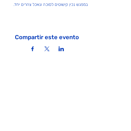
במפגש נכין קישוטים לסוכה ונאכל צהרים יחד. 
Compartir este evento
ICM - Comunidad Israelí de Madrid
¡Únete a nosotros!
info@icmadrid.org
Para apoyar a la