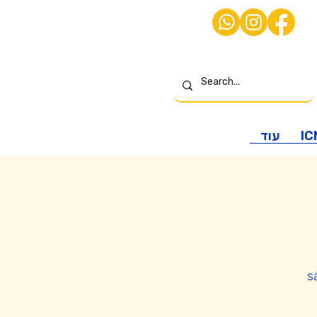
עוד
IC
s