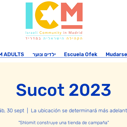
M ADULTS
ילדים ונוער
Escuela Ofek
Mudarse
Sucot 2023
áb, 30 sept
  |  
La ubicación se determinará más adelant
"Shlomit construye una tienda de campaña"