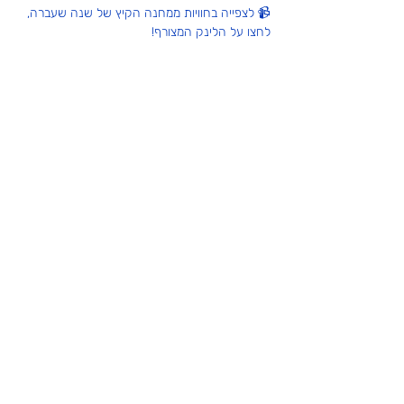
📹 לצפייה בחוויות ממחנה הקיץ של שנה שעברה, 
לחצו על הלינק המצורף!
עוד
שיתוף
ICM - Israel Community Madrid
!הצטרפו אלינו