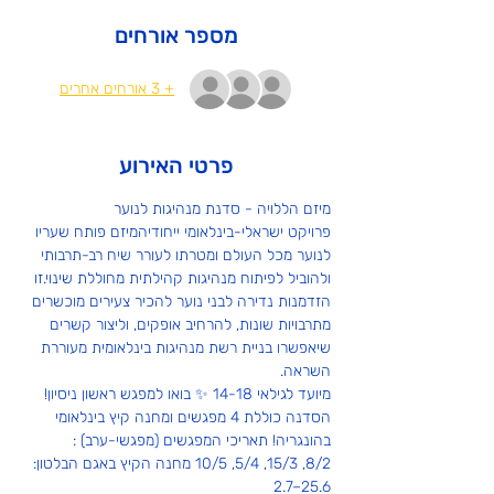
מספר אורחים
+ 3 אורחים אחרים
פרטי האירוע
מיזם הללויה - סדנת מנהיגות לנוער
פרויקט ישראלי-בינלאומי ייחודיהמיזם פותח שעריו 
לנוער מכל העולם ומטרתו לעורר שיח רב-תרבותי 
ולהוביל לפיתוח מנהיגות קהילתית מחוללת שינוי.זו 
הזדמנות נדירה לבני נוער להכיר צעירים מוכשרים 
מתרבויות שונות, להרחיב אופקים, וליצור קשרים 
שיאפשרו בניית רשת מנהיגות בינלאומית מעוררת 
השראה.
מיועד לגילאי 14-18 ✨ בואו למפגש ראשון ניסיון!
הסדנה כוללת 4 מפגשים ומחנה קיץ בינלאומי 
בהונגריה! תאריכי המפגשים (מפגשי-ערב) : 
8/2, 15/3, 5/4, 10/5 מחנה הקיץ באגם הבלטון: 
25.6–2.7