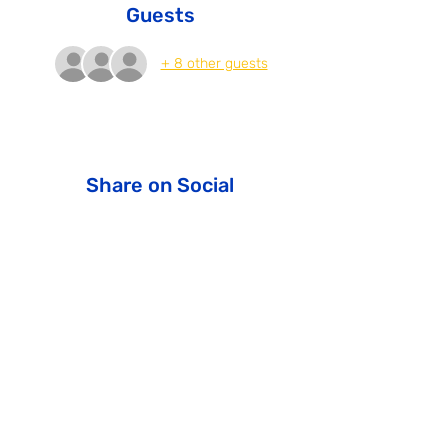
Guests
+ 8 other guests
Share on Social
ICM - Israel Community Madrid
Join us!