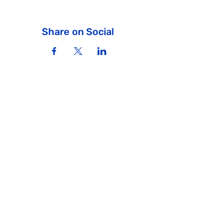
Share on Social
ICM - Israel Community Madrid
Join us!
info@icmadrid.org
To support the community,
donate to us
Terms of Use and Privacy